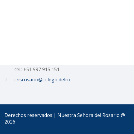
Talleres
Contacto
Calle Dean Valdivia 506
Tel.: 054 233152
cel.: +51 997 915 151
cnsrosario@colegiodelrosario.edu.pe
Derechos reservados | Nuestra Señora del Rosario @
2026