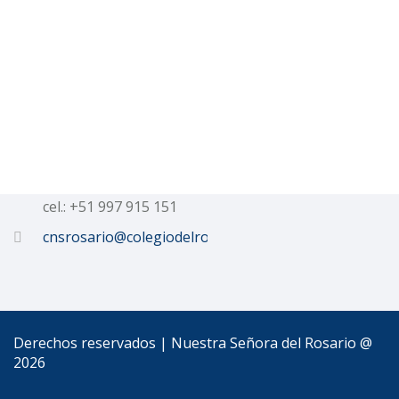
Talleres
Contacto
Calle Dean Valdivia 506
Tel.: 054 233152
cel.: +51 997 915 151
cnsrosario@colegiodelrosario.edu.pe
Derechos reservados | Nuestra Señora del Rosario @
2026