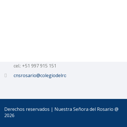
Talleres
Contacto
Calle Dean Valdivia 506
Tel.: 054 233152
cel.: +51 997 915 151
cnsrosario@colegiodelrosario.edu.pe
Derechos reservados | Nuestra Señora del Rosario @
2026