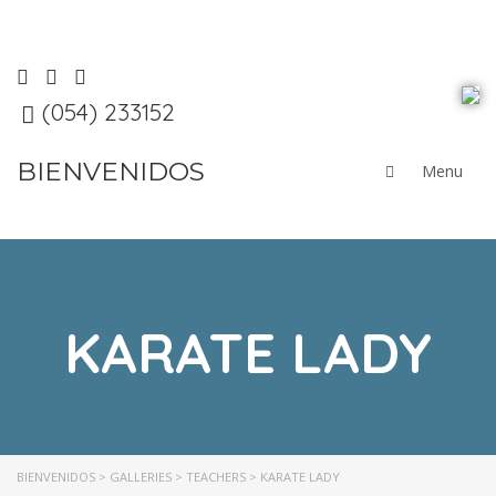
de la Congregación Canonesas de la Cruz; orientada al
logro de la excelencia educativa.
(054) 233152
Páginas de Interés
BIENVENIDOS
Admisión
Enfermería
Historia
KARATE LADY
Identidad
Nutrición
Pastoral
Patrona del Colegio
BIENVENIDOS
>
GALLERIES
>
TEACHERS
>
KARATE LADY
Psicología