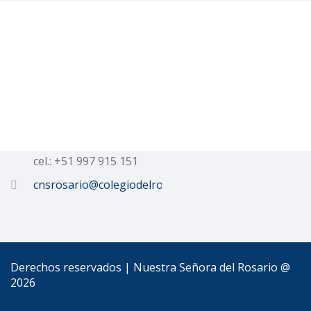
Talleres
Contacto
Calle Dean Valdivia 506
Tel.: 054 233152
cel.: +51 997 915 151
cnsrosario@colegiodelrosario.edu.pe
Derechos reservados | Nuestra Señora del Rosario @
2026